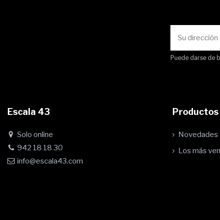
Puede darse de ba
Escala 43
Productos
Solo online
Novedades
942 18 18 30
Los más ve
info@escala43.com