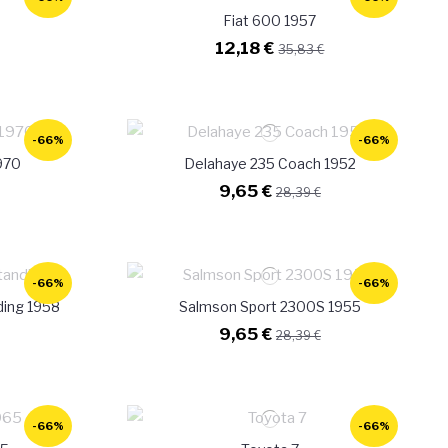
Fiat 600 1957
12,18 €
35,83 €
-66%
-66%
970
Delahaye 235 Coach 1952
9,65 €
28,39 €
-66%
-66%
ding 1958
Salmson Sport 2300S 1955
9,65 €
28,39 €
-66%
-66%