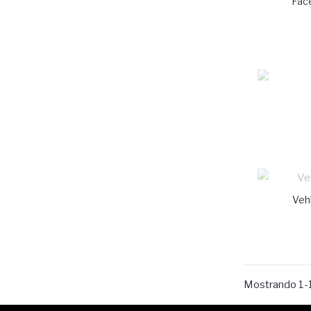
Fac
Vehí
Mostrando 1-1