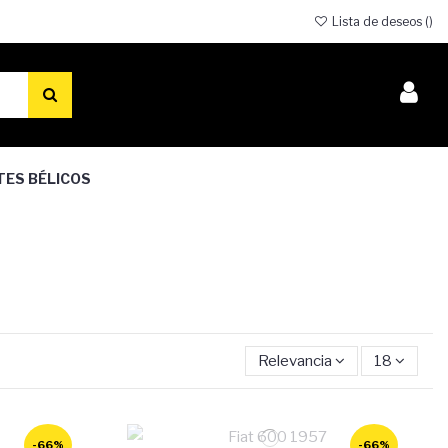
Lista de deseos (
)
TES BÉLICOS
Relevancia
18
-66%
-66%