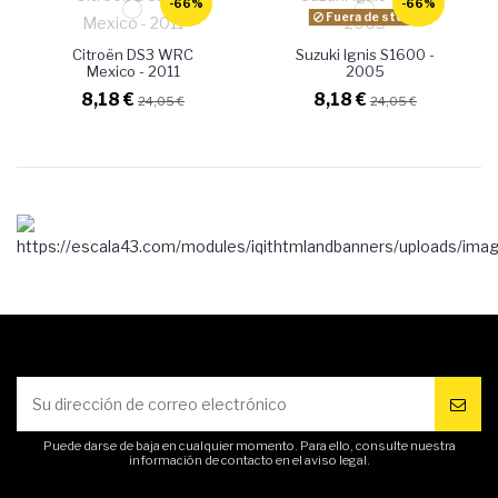
-66%
-66%
Fuera de stock
Citroën DS3 WRC
Suzuki Ignis S1600 -
Mexico - 2011
2005
8,18 €
8,18 €
24,05 €
24,05 €
Puede darse de baja en cualquier momento. Para ello, consulte nuestra
información de contacto en el aviso legal.