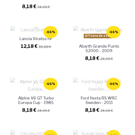
8,18 €
24,05 €
-66%
-66%
Fuera de stock
Lancia Stratos HF
12,18 €
Abarth Grande Punto
35,83 €
S2000 - 2009
8,18 €
24,05 €
-66%
-66%
Alpine V6 GT Turbo
Ford fiesta RS WRC
Europa Cup - 1985
Sweden - 2011
8,18 €
8,18 €
24,05 €
24,05 €