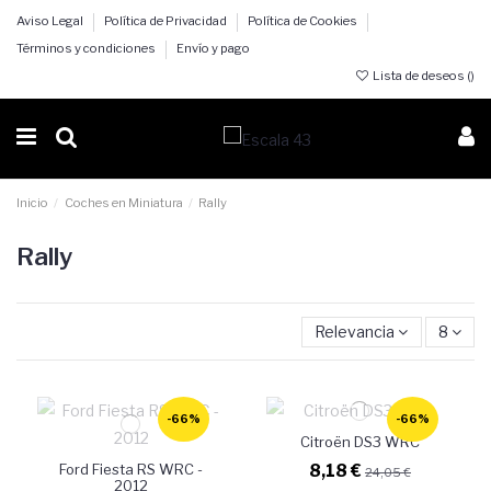
Aviso Legal
Política de Privacidad
Política de Cookies
Términos y condiciones
Envío y pago
Lista de deseos (
)
Inicio
Coches en Miniatura
Rally
Rally
Relevancia
8
-66%
-66%
Citroën DS3 WRC
8,18 €
Ford Fiesta RS WRC -
24,05 €
2012