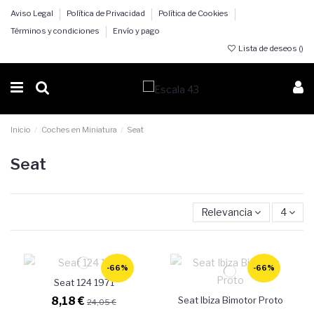
Aviso Legal
Política de Privacidad
Política de Cookies
Términos y condiciones
Envío y pago
Lista de deseos (
)
Inicio
Coches en Miniatura
Seat
Seat
Relevancia
4
-66%
-66%
Seat 124 1971
8,18 €
Seat Ibiza Bimotor Proto
24,05 €