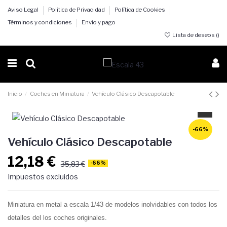
Aviso Legal
Política de Privacidad
Política de Cookies
Términos y condiciones
Envío y pago
Lista de deseos (
)
Inicio
Coches en Miniatura
Vehículo Clásico Descapotable
-66%
Vehículo Clásico Descapotable
12,18 €
35,83 €
-66%
Impuestos excluidos
Miniatura en metal a escala 1/43 de modelos inolvidables con todos los
detalles del los coches originales.