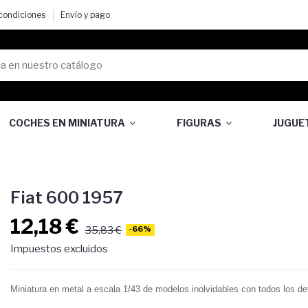
 condiciones
Envío y pago
COCHES EN MINIATURA
FIGURAS
JUGUE
Fiat 600 1957
12,18 €
35,83 €
-66%
Impuestos excluidos
Miniatura en metal a escala 1/43 de modelos inolvidables con todos los det