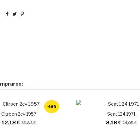
ompraron:
-66%
Citroen 2cv 1957
Seat 124 1971
12,18 €
8,18 €
35,83 €
24,05 €