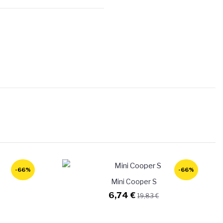
-66%
-66%
Mini Cooper S
6,74 €
19,83 €