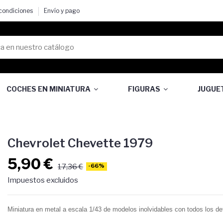
 condiciones
Envío y pago
COCHES EN MINIATURA
FIGURAS
JUGUE
Chevrolet Chevette 1979
5,90 €
17,36 €
-66%
Impuestos excluidos
Miniatura en metal a escala 1/43 de modelos inolvidables con todos los det