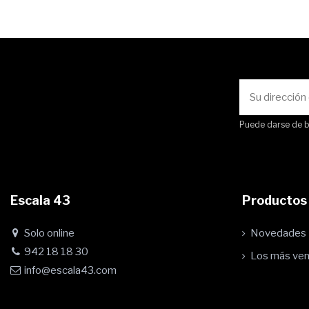
Puede darse de ba
Escala 43
Productos
Solo online
Novedades
942 18 18 30
Los más ve
info@escala43.com