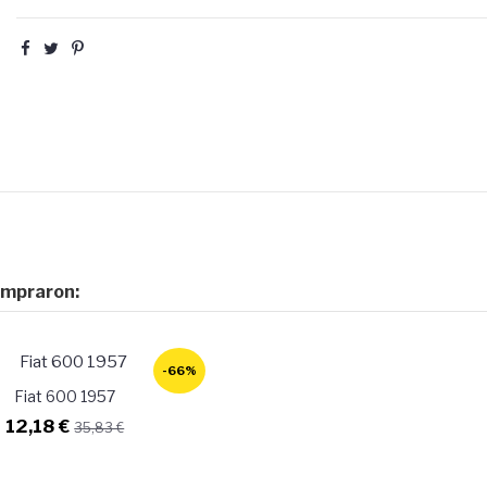
ompraron:
-66%
Fiat 600 1957
12,18 €
35,83 €