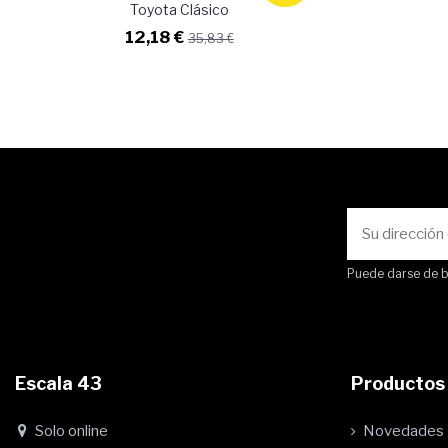
Toyota Clásico
12,18 €
35,83 €
Puede darse de ba
Escala 43
Productos
Solo online
Novedades