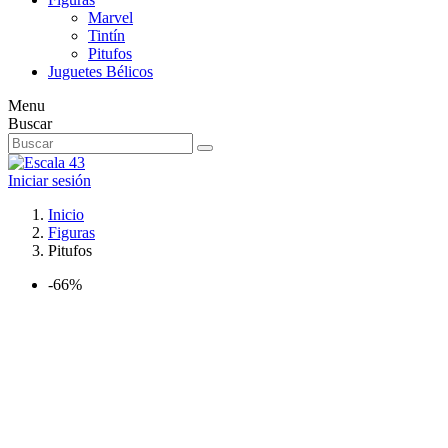
Marvel
Tintín
Pitufos
Juguetes Bélicos
Menu
Buscar
Iniciar sesión
Inicio
Figuras
Pitufos
-66%