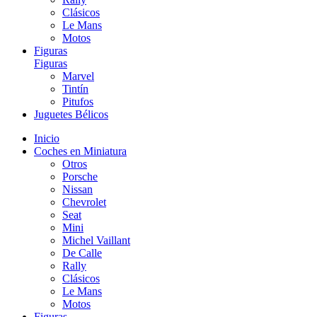
Clásicos
Le Mans
Motos
Figuras
Figuras
Marvel
Tintín
Pitufos
Juguetes Bélicos
Inicio
Coches en Miniatura
Otros
Porsche
Nissan
Chevrolet
Seat
Mini
Michel Vaillant
De Calle
Rally
Clásicos
Le Mans
Motos
Figuras