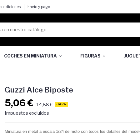
 condiciones
Envío y pago
COCHES EN MINIATURA
FIGURAS
JUGUE
Guzzi Alce Biposte
5,06 €
14,88 €
-66%
Impuestos excluidos
Miniatura en metal a escala 1/24 de moto con todos los detalles del modelo