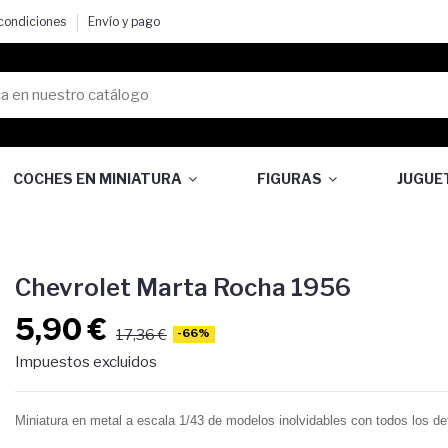
 condiciones
Envío y pago
COCHES EN MINIATURA
FIGURAS
JUGUE
Chevrolet Marta Rocha 1956
5,90 €
17,36 €
-66%
Impuestos excluidos
Miniatura en metal a escala 1/43 de modelos inolvidables con todos los det