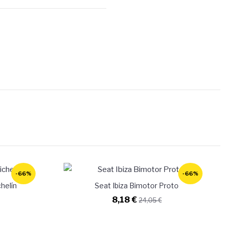
-66%
-66%
helín
Seat Ibiza Bimotor Proto
8,18 €
24,05 €